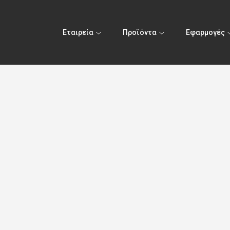
Εταιρεία
Προϊόντα
Εφαρμογές