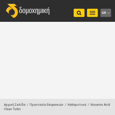
Toggle
GR
navigation
Αρχική Σελίδα
/
Προστασία Επιφανειών
/
Καθαριστικά
/
Novamix Acid
Clean Turbo