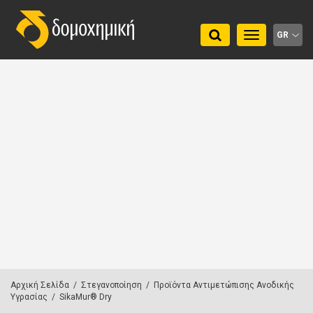
Toggle
GR
navigation
Αρχική Σελίδα
/
Στεγανοποίηση
/
Προϊόντα Αντιμετώπισης Ανοδικής
Υγρασίας
/
SikaMur® Dry