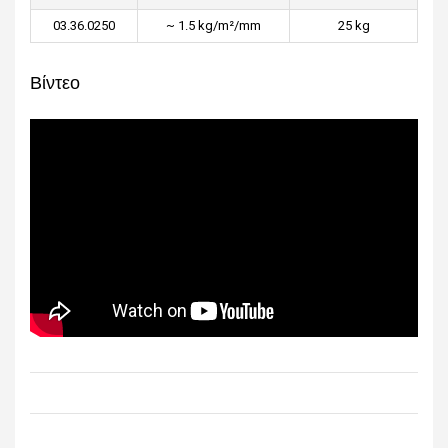
03.36.0250
~ 1.5 kg/m²/mm
25 kg
Βίντεο