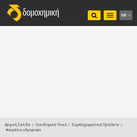
Toggle
GR
navigation
Αρχική Σελίδα
/
Οικοδομικά Υλικά
/
Συμπληρωματικά Προϊόντα
/
Φουρέλια υδροροών