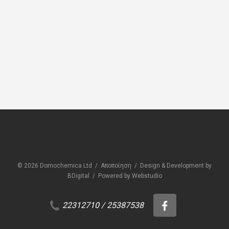
ΣΥΜΠΛΗΡΩΜΑΤΙΚΑ ΠΡΟΪΟΝΤΑ
ΣΥΜ
Domochemica Packaging Tape
Dom
© 2026 Domochemica Ltd /
Αποποίηση
/
Design & Development by
BDigital
/
Powered by Webstudio
22312710
/
25387538