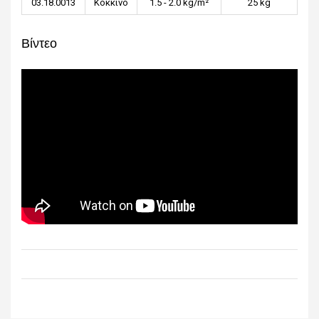
03.18.0013
Κόκκινο
1.5 - 2.0 kg/m²
25 kg
Βίντεο