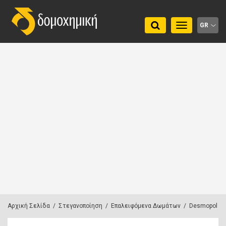
Toggle
GR
navigation
Αρχική Σελίδα
/
Στεγανοποίηση
/
Επαλειφόμενα Δωμάτων
/
Desmopol