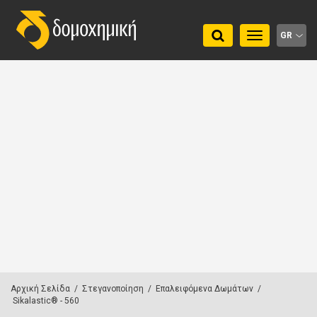
Toggle
GR
navigation
Αρχική Σελίδα
/
Στεγανοποίηση
/
Επαλειφόμενα Δωμάτων
/
Sikalastic® - 560