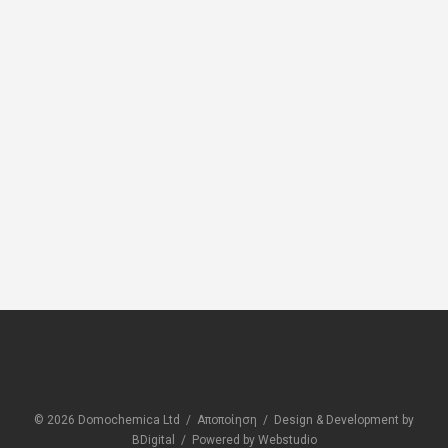
ΕΠΑΛΕΙΦΟΜΕΝΑ ΔΩΜΑΤΩΝ
ΕΠΑ
Sikalastic®-625 N
Sika
© 2026 Domochemica Ltd /
Αποποίηση
/
Design & Development by
BDigital
/
Powered by Webstudio