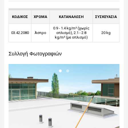
ΚΩΔΙΚΟΣ
ΧΡΩΜΑ
ΚΑΤΑΝΑΛΩΣΗ
ΣΥΣΚΕΥΑΣΙΑ
0.9 - 1.4 kg/m² (χωρίς
03.42.2080
Άσπρο
οπλισμό), 2.1 - 2.8
20 kg
kg/m² (με οπλισμό)
Συλλογή Φωτογραφιών