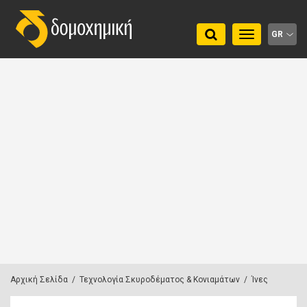
Toggle
GR
navigation
Αρχική Σελίδα
/
Τεχνολογία Σκυροδέματος & Κονιαμάτων
/
Ίνες