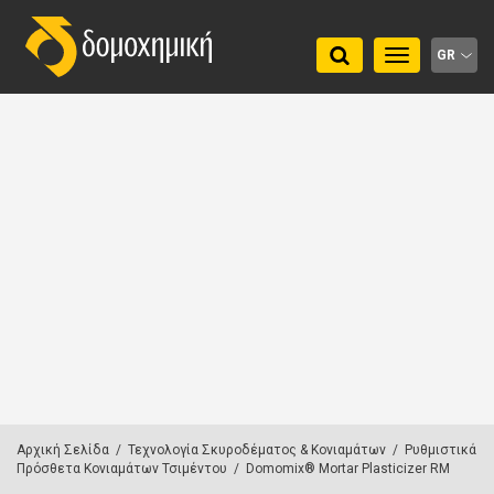
Toggle
GR
navigation
Αρχική Σελίδα
/
Τεχνολογία Σκυροδέματος & Κονιαμάτων
/
Ρυθμιστικά
Πρόσθετα Κονιαμάτων Τσιμέντου
/
Domomix® Mortar Plasticizer RM