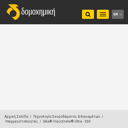
Toggle
GR
navigation
Αρχική Σελίδα
/
Τεχνολογία Σκυροδέματος & Κονιαμάτων
/
Υπερρευστοποιητές
/
Sika® ViscoCrete® Ultra - 350